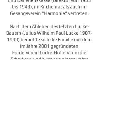
und Darlehenskasse (Direktor von 1903
bis 1943), im Kirchenrat als auch im
Gesangsverein "Harmonie" vertreten.
Nach dem Ableben des letzten Lucke-
Bauern (Julius Wilhelm Paul Lucke
1907-
1990)
bemühte sich die Familie mit dem
im Jahre 2001 gegründeten
Förderverein
Lucke-Hof e.V.
um die
Erhaltung und Nutzung dieses unter
Denkmalschutz stehenden
Vierseitenhofes. Er war als fränkischer
Verseitenhof angelegt worden, von
denen heute noch drei gut erkennbar
sind.
Dieser Gutshof stellt ein Stück
havelländisches Kulturgut dar, welches
unter den gegenwärtigen Bedingungen
der modernen Großraumlandwirtschaft
ein Stück Geschichte repräsentiert.