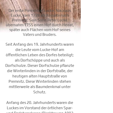
Der erste Premnitzer Lucke, Nikolaus
Lucke, kam 1728 als Kossäte nach
Premnitz. Sein Sohn Peter Lucke
übernahm 1755 einen Hof durch Heirat,
später auch Flächen vom Hof seines
Vaters und Bruders.
Seit Anfang des 19. Jahrhunderts waren
die Leute vom Lucke-Hof am
öffentlichen Leben des Dorfes beteiligt;
als Dorfschöppe und auch als
Dorfschulze
. Dieser Dorfschulze pflanzte
die Winterlinden in der Dorfstraße, der
heutigen alten Hauptstraße von
Premnitz. Diese Winterlinden stehen
mittlerweile als Baumdenkmal unter
Schutz.
Anfang des 20. Jahrhunderts waren die
Luckes im Vorstand der örtlichen Spar-