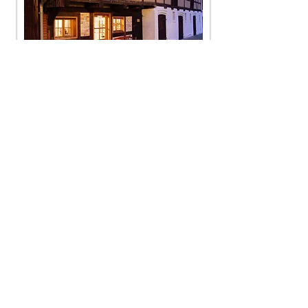
In diesem Rahmen können Sie die
Schulküche und die alte Remise
anmieten. Sie können auf unserem
Hof aber auch ihre Hochzeit in großen
Rahmen feiern, Firmenevents
durchführen, oder unsere Unterkünfte
aus Ausgangspunkt für Wandertage
nutzen..
Unser Angebot richtet sich ganz nach
Ihren Bedürfnissen.