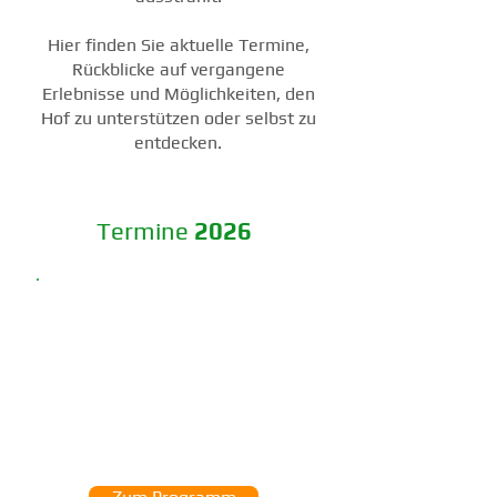
Hier finden Sie aktuelle Termine,
Rückblicke auf vergangene
Erlebnisse und Möglichkeiten, den
Hof zu unterstützen oder selbst zu
entdecken.
Termine
2026
Am 11. Juli 2026
findet
unser Benefizkonzert
vom
Kammerorchester
Nord
aus Berlin statt.